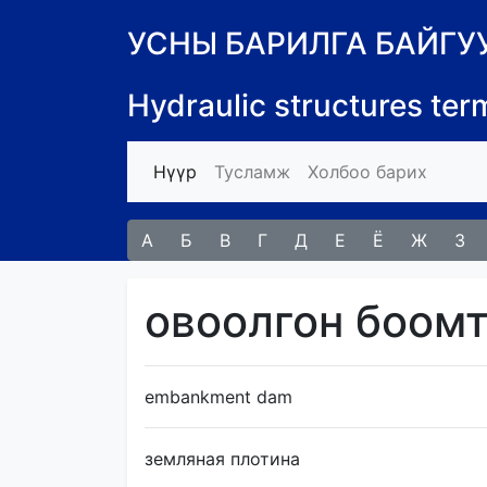
УСНЫ БАРИЛГА БАЙГ
Hydraulic structures ter
(current)
Нүүр
Тусламж
Холбоо барих
А
Б
В
Г
Д
Е
Ё
Ж
З
овоолгон боом
embankment dam
земляная плотина