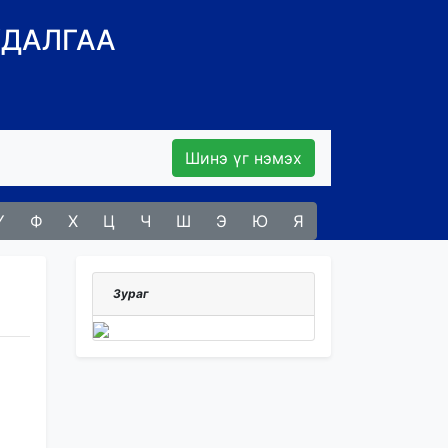
УДАЛГАА
Шинэ үг нэмэх
Ү
Ф
Х
Ц
Ч
Ш
Э
Ю
Я
Зураг