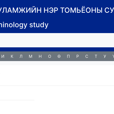
УУЛАМЖИЙН НЭР ТОМЬЁОНЫ С
minology study
И
К
Л
М
Н
О
Ө
П
Р
С
Т
У
т