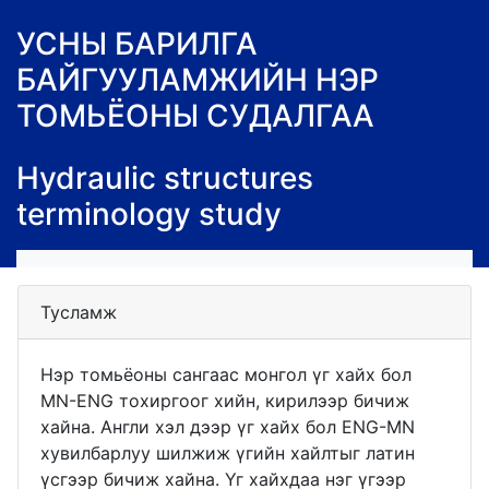
УСНЫ БАРИЛГА
БАЙГУУЛАМЖИЙН НЭР
ТОМЬЁОНЫ СУДАЛГАА
Hydraulic structures
terminology study
Тусламж
Нэр томьёоны сангаас монгол үг хайх бол
MN-ENG тохиргоог хийн, кирилээр бичиж
хайна. Англи хэл дээр үг хайх бол ENG-MN
хувилбарлуу шилжиж үгийн хайлтыг латин
үсгээр бичиж хайна. Үг хайхдаа нэг үгээр