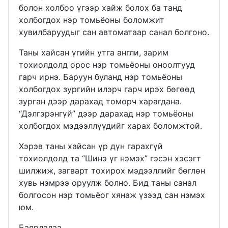
болон холбоо үгээр хайж болох ба танд
холбогдох нэр томьёоны боломжит
хувилбаруудыг сан автоматаар санал болгоно.
Таны хайсан үгийн утга англи, зарим
тохиолдолд орос нэр томьёоны оноолтууд
гарч ирнэ. Баруун буланд нэр томьёоны
холбогдох зургийн илэрч гарч ирэх бөгөөд
зурган дээр дарахад томорч харагдана.
“Дэлгэрэнгүй” дээр дарахад нэр томьёоны
холбогдох мэдээллүүдийг харах боломжтой.
Хэрэв таны хайсан үр дүн гарахгүй
тохиолдолд та “Шинэ үг нэмэх” гэсэн хэсэгт
шилжиж, загварт тохирох мэдээллийг бөглөн
хувь нэмрээ оруулж болно. Бид таны санал
болгосон нэр томьёог хянаж үзээд сан нэмэх
юм.
Баярлалаа.